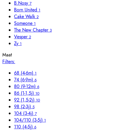
B.Nosy
7
Born United
1
Cake Walk
2
Someone
1
The New Chapter
3
Vesper
2
Zy
1
Maat
Filters:
68 (4-6m)
1
74 (6-9m)
6
80 (9-12m)
6
86 (1-1,5j)
10
92 (1,5-2j)
10
98 (2-3j)
5
104 (3-4j)
7
104/110 (3-5j)
1
110 (4-5j)
6