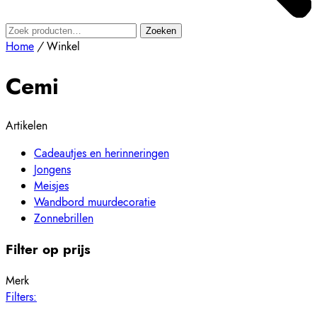
Zoeken
Zoeken
naar:
Home
/
Winkel
Cemi
Artikelen
Cadeautjes en herinneringen
Jongens
Meisjes
Wandbord muurdecoratie
Zonnebrillen
Filter op prijs
Merk
Filters: