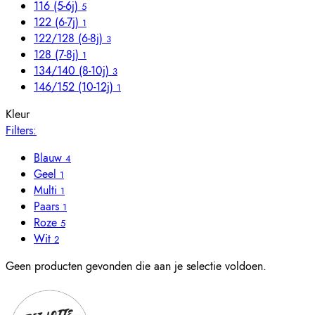
116 (5-6j)
5
122 (6-7j)
1
122/128 (6-8j)
3
128 (7-8j)
1
134/140 (8-10j)
3
146/152 (10-12j)
1
Kleur
Filters:
Blauw
4
Geel
1
Multi
1
Paars
1
Roze
5
Wit
2
Geen producten gevonden die aan je selectie voldoen.