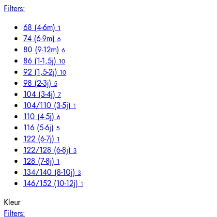
Filters:
68 (4-6m)
1
74 (6-9m)
6
80 (9-12m)
6
86 (1-1,5j)
10
92 (1,5-2j)
10
98 (2-3j)
5
104 (3-4j)
7
104/110 (3-5j)
1
110 (4-5j)
6
116 (5-6j)
5
122 (6-7j)
1
122/128 (6-8j)
3
128 (7-8j)
1
134/140 (8-10j)
3
146/152 (10-12j)
1
Kleur
Filters: